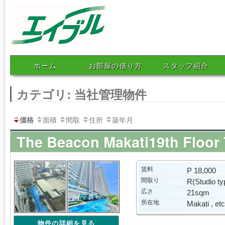
エイブルネットワークマニ
ホーム
お部屋の借り方
スタッフ紹介
ラ
カテゴリ: 当社管理物件
面積
間取
住所
築年月
価格
The Beacon Makati19th Floor
賃料
P 18,000
間取り
R(Studio ty
広さ
21sqm
所在地
Makati , etc
物件の詳細を見る