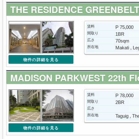
THE RESIDENCE GREENBELT 
賃料
P 75,000
間取り
1BR
広さ
70sqm
所在地
Makati , Le
物件の詳細を見る
MADISON PARKWEST 22th Fl
賃料
P 78,000
間取り
2BR
広さ
所在地
Taguig , Th
物件の詳細を見る