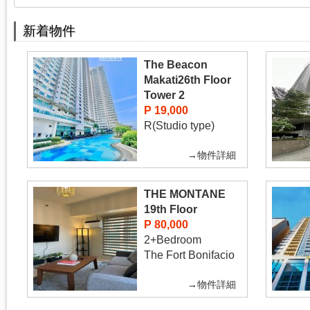
新着物件
The Beacon
Makati26th Floor
Tower 2
P 19,000
R(Studio type)
→物件詳細
THE MONTANE
19th Floor
P 80,000
2+Bedroom
The Fort Bonifacio
→物件詳細