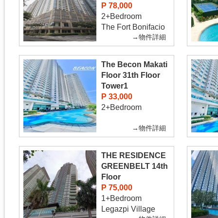
P 78,000
2+Bedroom
The Fort Bonifacio
→物件詳細
The Becon Makati
Floor 31th Floor
Tower1
P 33,000
2+Bedroom
→物件詳細
THE RESIDENCE
GREENBELT 14th
Floor
P 75,000
1+Bedroom
Legazpi Village