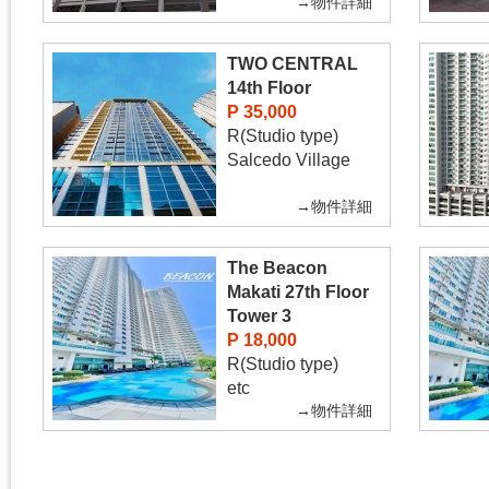
→物件詳細
TWO CENTRAL
14th Floor
P 35,000
R(Studio type)
Salcedo Village
→物件詳細
The Beacon
Makati 27th Floor
Tower 3
P 18,000
R(Studio type)
etc
→物件詳細