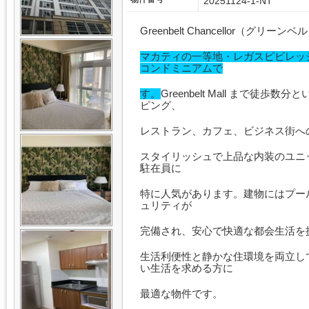
20251124-1-NT
Greenbelt Chancellor（グ
マカティの一等地・レガスピビレッ
コンドミニアムで
す。
Greenbelt Mall まで徒
ピング、
レストラン、カフェ、ビジネス街へ
スタイリッシュで上品な内装のユニ
駐在員に
特に人気があります。建物にはプー
ュリティが
完備され、安心で快適な都会生活を
生活利便性と静かな住環境を両立し
い生活を求める方に
最適な物件です。