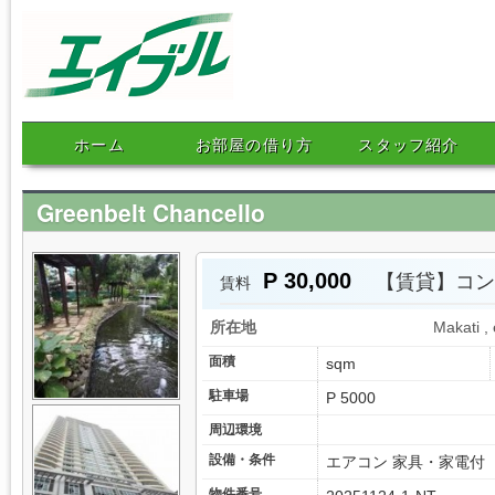
エイブルネットワークマニ
ホーム
お部屋の借り方
スタッフ紹介
ラ
Greenbelt Chancello
P 30,000
【賃貸】コン
賃料
所在地
Makati , 
面積
sqm
駐車場
P 5000
周辺環境
設備・条件
エアコン 家具・家電付
物件番号